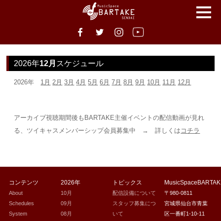
2026年
12月
スケジュール
2026年
1月
2月
3月
4月
5月
6月
7月
8月
9月
10月
11月
12月
アーカイブ視聴期間後もBARTAKE主催イベントの配信動画が見れ
る、ツイキャスメンバーシップ会員募集中 → 詳しくは
コチラ
コンテンツ
2026年
トピックス
MusicSpaceBARTA
About
10月
配信設備について
〒980-0811
Schedules
09月
スタッフ募集につ
宮城県仙台市青葉
System
08月
いて
区一番町1-10-11