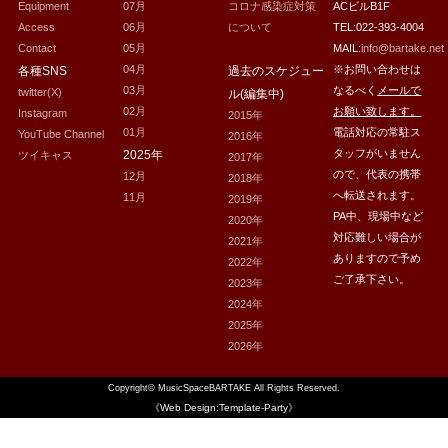
Equipment
07月
コロナ感染症対策
ACビルB1F
Access
06月
について
TEL:022-393-4004
Contact
05月
MAIL:
info@bartake.net
04月
※お問い合わせは
各種SNS
過去のスケジュー
03月
なるべく
メールで
twitter(X)
ル(編集中)
02月
お願い致します。
Instagram
2015年
01月
電話対応の常駐ス
YouTube Channel
2016年
タッフがいません
2025年
ツイキャス
2017年
ので、代表の携帯
12月
2018年
へ転送されます。
11月
2019年
PA中、現場中など
2020年
対応難しい場合が
2021年
ありますので予め
2022年
ご了承下さい。
2023年
2024年
2025年
2026年
Copyright©
MusicSpaceBARTAKE
All Rights Reserved.
《Web Design:Template-Party》