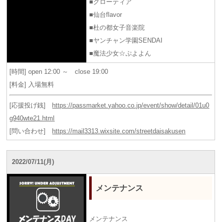
■グローティア
■仙台flavor
■杜の都女子音楽院
■ヤンチャン学園SENDAI
■魔法少女☆ぷよよん
[時間] open 12:00 ～ close 19:00
[料金] 入場無料
[応援投げ銭]
https://passmarket.yahoo.co.jp/event/show/detail/01u0
g940wte21.html
[問い合わせ]
https://mail3313.wixsite.com/streetdaisakusen
2022/07/11(月)
メンテナンス
メンテナンス