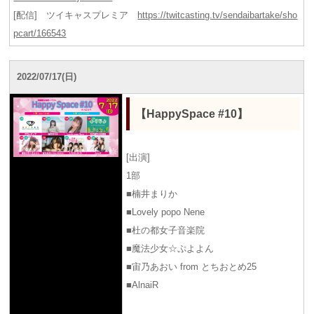
[配信] ツイキャスプレミア
https://twitcasting.tv/sendaibartake/sho
pcart/166543
2022/07/17(日)
【HappySpace #10】
[出演]
1部
■楠井まりか
■Lovely popo Nene
■杜の都女子音楽院
■魔法少女☆ぷよよん
■宙乃あおい from とちおとめ25
■AlnaiR