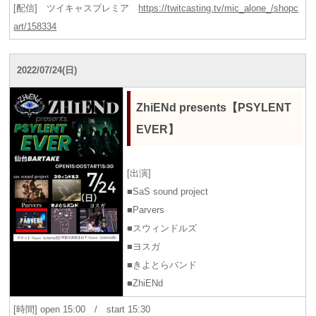
[配信] ツイキャスプレミア
https://twitcasting.tv/mic_alone_/shopc
art/158334
2022/07/24(日)
ZhiENd presents【PSYLENT
EVER】
[出演]
■SaS sound project
■Parvers
■スウィンドルズ
■ヨスガ
■きよとらバンド
■ZhiENd
[時間] open 15:00 / start 15:30