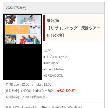
2022/07/23(土)
昼公演/
【リヴォルエッグ 天誅ツアー
仙台公演】
[出演]
■リヴォルエッグ
■mic-alone
■PhenoMellow
■BREAQQQL
[時間] open 12:00 / start 12:30
[観覧料金] ￥4000(+1drink別￥500)
★SOLDOUT!!
[配信料金] ￥3000(手数料別)
[観覧予約] Livepocket
https://t.livepocket.jp/e/v05sv