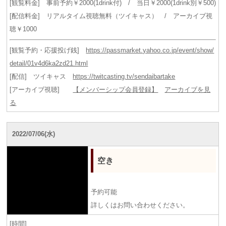
[観覧料金] 事前予約￥2000(1drink付) / 当日￥2000(1drink別￥500)
[配信料金] リアルタイム視聴無料（ツイキャス） / アーカイブ視
聴￥1000
[観覧予約・応援投げ銭]
https://passmarket.yahoo.co.jp/event/show/
detail/01v4d6ka2zd21.html
[配信] ツイキャス
https://twitcasting.tv/sendaibartake
[アーカイブ視聴]
【メンバーシップ会員登録】
アーカイブを見
る
2022/07/06(水)
空き
予約可能
詳しくはお問い合わせください。
[時間]