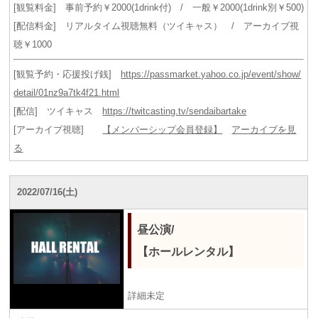
[観覧料金] 事前予約￥2000(1drink付) / 一般￥2000(1drink別￥500)
[配信料金] リアルタイム視聴無料（ツイキャス） / アーカイブ視
聴￥1000
[観覧予約・応援投げ銭]
https://passmarket.yahoo.co.jp/event/show/
detail/01nz9a7tk4f21.html
[配信] ツイキャス
https://twitcasting.tv/sendaibartake
[アーカイブ視聴]
【メンバーシップ会員登録】
アーカイブを見
る
2022/07/16(土)
昼公演/
【ホールレンタル】
詳細未定