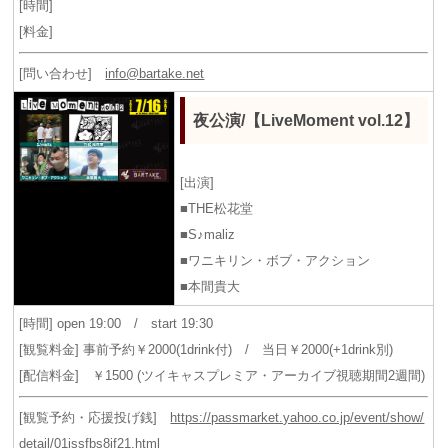
[時間]
[料金]
[問い合わせ]
info@bartake.net
夜公演/【LiveMoment vol.12】
[出演]
■THE松花堂
■S♪maliz
■ワニキリン・ボブ・アクション
■本間貴大
[時間] open 19:00 / start 19:30
[観覧料金] 事前予約￥2000(1drink付) / 当日￥2000(+1drink別)
[配信料金] ￥1500 (ツイキャスプレミア・アーカイブ視聴期間2週間)
[観覧予約・応援投げ銭]
https://passmarket.yahoo.co.jp/event/show/
detail/01issfbs8jf21.html