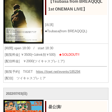
【Tsubasa from BREAQQQL
1st ONEMAN LIVE】
[出演]
■Tsubasa(from BREAQQQL)
[時間] open 18:00 / start 18:30
[観覧料金] ￥3500(+1drink別￥500)
★SOLDOUT!!
[配信料金] ￥2000(ツイキャスプレミア)
[観覧予約] TIGET
https://tiget.net/events/185294
[配信] ツイキャスプレミア
2022/07/03(日)
昼公演/