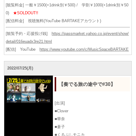
[観覧料金] 一般￥1500(+1drink別￥500) / 学割￥1000(+1drink別￥50
0)
★SOLDOUT!!
[配信料金] 視聴無料(YouTube BARTAKEアカウント)
[観覧予約・応援投げ銭]
https://passmarket.yahoo.co.jp/event/show/
detail/016euadx3re21.html
[配信] YouTube
https://www.youtube.com/c/MusicSpaceBARTAKE
2022/07/25(月)
【奏でる旅の途中で#30】
[出演]
■Clover
■華奈
■蒼子
■くるぶしモニカ