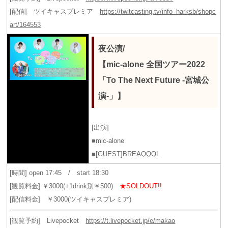
[配信] ツイキャスプレミア
https://twitcasting.tv/info_harksb/shopc
art/164553
夜公演/
【mic-alone 全国ツアー2022
「To The Next Future -宮城公
演-」】
[出演]
■mic-alone
■[GUEST]BREAQQQL
[時間] open 17:45 / start 18:30
[観覧料金] ￥3000(+1drink別￥500)
★SOLDOUT!!
[配信料金] ￥3000(ツイキャスプレミア)
[観覧予約] Livepocket
https://t.livepocket.jp/e/makao