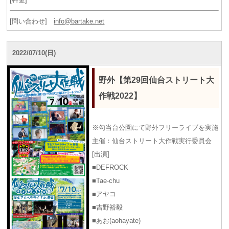
[問い合わせ]
info@bartake.net
2022/07/10(日)
野外【第29回仙台ストリート大
作戦2022】
※勾当台公園にて野外フリーライブを実施
主催：仙台ストリート大作戦実行委員会
[出演]
■DEFROCK
■Tae-chu
■アヤコ
■吉野裕毅
■あお(aohayate)