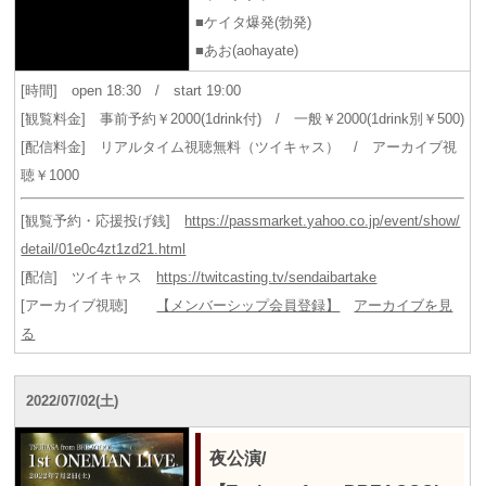
■ケイタ爆発(勃発)
■あお(aohayate)
[時間] open 18:30 / start 19:00
[観覧料金] 事前予約￥2000(1drink付) / 一般￥2000(1drink別￥500)
[配信料金] リアルタイム視聴無料（ツイキャス） / アーカイブ視
聴￥1000
[観覧予約・応援投げ銭]
https://passmarket.yahoo.co.jp/event/show/
detail/01e0c4zt1zd21.html
[配信] ツイキャス
https://twitcasting.tv/sendaibartake
[アーカイブ視聴]
【メンバーシップ会員登録】
アーカイブを見
る
2022/07/02(土)
夜公演/