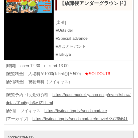
【放課後アンダーグラウンド】
[出演]
■Outsider
■Special advance
■きよとらバンド
■Takuya
[時間] open 12:30 / start 13:00
[観覧料金] 入場料￥1000(1drink別￥500)
★SOLDOUT!!
[配信料金] 視聴無料（ツイキャス）
[観覧予約・応援投げ銭]
https://passmarket.yahoo.co.jp/event/show/
detail/01xi6gdb6wd21.html
[配信] ツイキャス
https://twitcasting.tv/sendaibartake
[アーカイブ]
https://twitcasting.tv/sendaibartake/movie/737265641
2022/07/04(月)