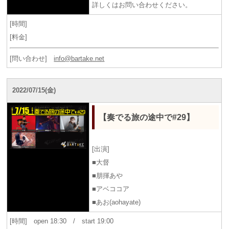
詳しくはお問い合わせください。
[時間]
[料金]
[問い合わせ]
info@bartake.net
2022/07/15(金)
【奏でる旅の途中で#29】
[出演]
■大督
■朋揮あや
■アベココア
■あお(aohayate)
[時間] open 18:30 / start 19:00