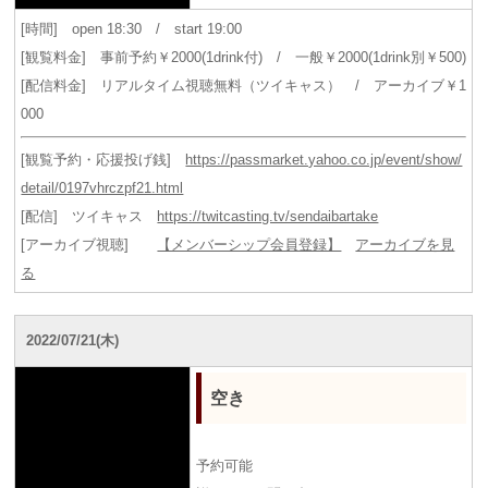
[時間] open 18:30 / start 19:00
[観覧料金] 事前予約￥2000(1drink付) / 一般￥2000(1drink別￥500)
[配信料金] リアルタイム視聴無料（ツイキャス） / アーカイブ￥1
000
[観覧予約・応援投げ銭]
https://passmarket.yahoo.co.jp/event/show/
detail/0197vhrczpf21.html
[配信] ツイキャス
https://twitcasting.tv/sendaibartake
[アーカイブ視聴]
【メンバーシップ会員登録】
アーカイブを見
る
2022/07/21(木)
空き
予約可能