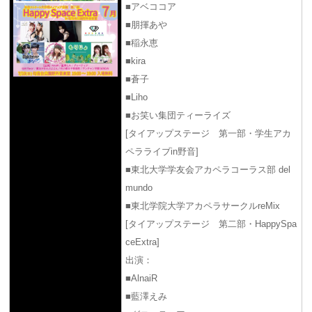
■アベココア
■朋揮あや
■稲永恵
■kira
■蒼子
■Liho
■お笑い集団ティーライズ
[タイアップステージ 第一部・学生アカ
ペラライブin野音]
■東北大学学友会アカペラコーラス部 del
mundo
■東北学院大学アカペラサークルreMix
[タイアップステージ 第二部・HappySpa
ceExtra]
出演：
■AlnaiR
■藍澤えみ