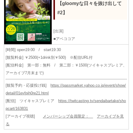
【gloomyな日々を抜け出して
#2】
[出演]
■アベココア
[時間] open19:00 / start19:30
[観覧料金] ￥2500(+1drink別￥500) ※配信URL付
[配信料金] 第一部：無料 / 第二部：￥1500(ツイキャスプレミア、
アーカイブ7月末まで)
[観覧予約・応援投げ銭]
https://passmarket.yahoo.co.jp/event/show/
detail/01evfpih0re21.html
[配信] ツイキャスプレミア
https://twitcasting.tv/sendaibartake/sho
pcart/163831
[アーカイブ視聴]
メンバーシップ会員限定：
アーカイブを見
る