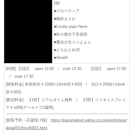
2部
■グローティア
■楠井まりか
■Lovely popo Nene
■杜の都女子音楽院
■魔法少女☆ぷよよん
■とちおとめ25
■AlnaiR
[時間] 【1部】 open 13:00 / start 13:30 【2部】 open 17:00
/ start 17:30
[観覧料金] 各部前売￥1500(+1drink別￥500) / 当日￥2000(+1drink
別￥500)
[配信料金] 【1部】リアルタイム無料 / 【2部】ツイキャスプレミ
ア￥1000(アーカイブ2週間)
[観覧予約・応援投げ銭]
https://passmarket.yahoo.co.jp/event/show/
detail/01rfriyq50f21.html