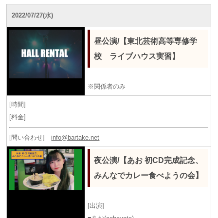
2022/07/27(水)
昼公演/【東北芸術高等専修学
校 ライブハウス実習】
※関係者のみ
[時間]
[料金]
[問い合わせ]
info@bartake.net
夜公演/【あお 初CD完成記念、
みんなでカレー食べようの会】
[出演]