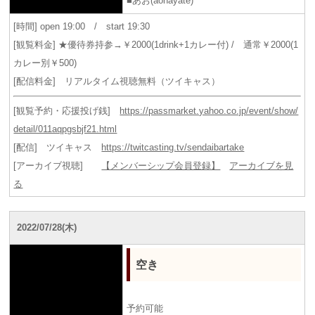
■あお(aohayate)
[時間] open 19:00 / start 19:30
[観覧料金] ★優待券持参→￥2000(1drink+1カレー付) / 通常￥2000(1
カレー別￥500)
[配信料金] リアルタイム視聴無料（ツイキャス）
[観覧予約・応援投げ銭]
https://passmarket.yahoo.co.jp/event/show/
detail/011aqpgsbjf21.html
[配信] ツイキャス
https://twitcasting.tv/sendaibartake
[アーカイブ視聴]
【メンバーシップ会員登録】
アーカイブを見
る
2022/07/28(木)
空き
予約可能