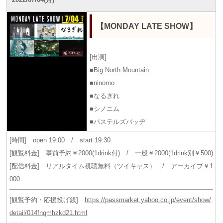
【MONDAY LATE SHOW】
[出演]
■Big North Mountain
■ninomo
■なるぎれ
■シノニム
■パステルズバッヂ
[時間] open 19:00 / start 19:30
[観覧料金] 事前予約￥2000(1drink付) / 一般￥2000(1drink別￥500)
[配信料金] リアルタイム視聴無料（ツイキャス） / アーカイブ￥1
000
[観覧予約・応援投げ銭]
https://passmarket.yahoo.co.jp/event/show/
detail/014fnqmhzkd21.html