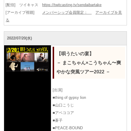
[配信] ツイキャス
https://twitcasting.tv/sendaibartake
[アーカイブ視聴]
メンバーシップ会員限定：
アーカイブを見
る
2022/07/20(水)
【唄うたいの宴】
－ まこちゃん×こうちゃん〜爽
やかな突風ツアー2022 －
[出演]
■thing of gypsy lion
■山口こうじ
■アベココア
■蒼子
■PEACE-BOUND