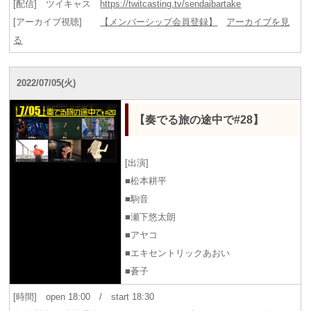
[配信] ツイキャス
https://twitcasting.tv/sendaibartake
[アーカイブ視聴]
【メンバーシップ会員登録】
アーカイブを見
る
2022/07/05(火)
【奏でる旅の途中で#28】
[出演]
■松本耕平
■駒音
■瀬下悠太朗
■アヤコ
■エキセントリックあおい
■蒼子
[時間] open 18:00 / start 18:30