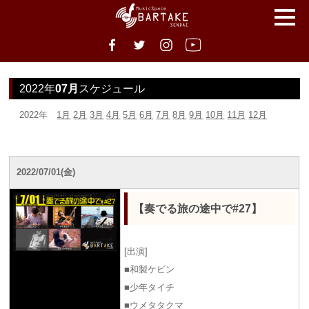
2022年
07月
スケジュール
2022年
1月
2月
3月
4月
5月
6月
7月
8月
9月
10月
11月
12月
2022/07/01(金)
【奏でる旅の途中で#27】
[出演]
■和製ケビン
■少年タイチ
■ウメタタクマ