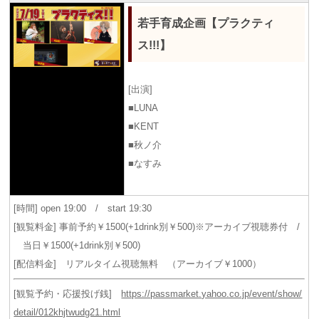
若手育成企画【プラクティ
ス!!!】
[出演]
■LUNA
■KENT
■秋ノ介
■なすみ
[時間] open 19:00 / start 19:30
[観覧料金] 事前予約￥1500(+1drink別￥500)※アーカイブ視聴券付 /
当日￥1500(+1drink別￥500)
[配信料金] リアルタイム視聴無料 （アーカイブ￥1000）
[観覧予約・応援投げ銭]
https://passmarket.yahoo.co.jp/event/show/
detail/012khjtwudg21.html