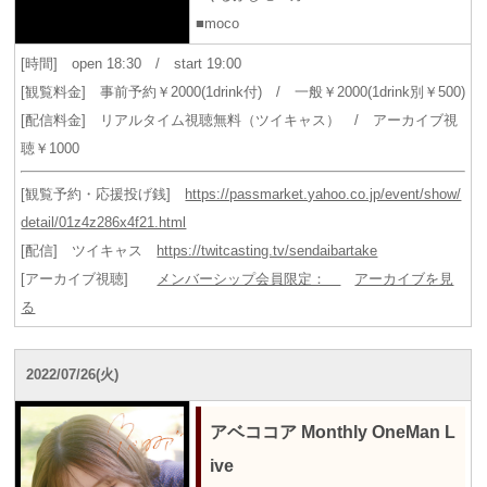
■moco
[時間] open 18:30 / start 19:00
[観覧料金] 事前予約￥2000(1drink付) / 一般￥2000(1drink別￥500)
[配信料金] リアルタイム視聴無料（ツイキャス） / アーカイブ視
聴￥1000
[観覧予約・応援投げ銭]
https://passmarket.yahoo.co.jp/event/show/
detail/01z4z286x4f21.html
[配信] ツイキャス
https://twitcasting.tv/sendaibartake
[アーカイブ視聴]
メンバーシップ会員限定：
アーカイブを見
る
2022/07/26(火)
アベココア Monthly OneMan L
ive